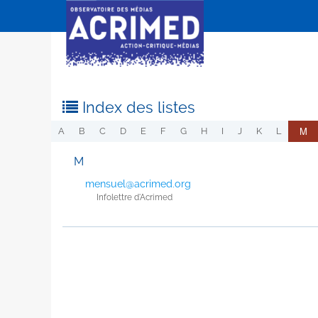
Index des listes
M
A
B
C
D
E
F
G
H
I
J
K
L
M
mensuel@acrimed.org
Infolettre d'Acrimed