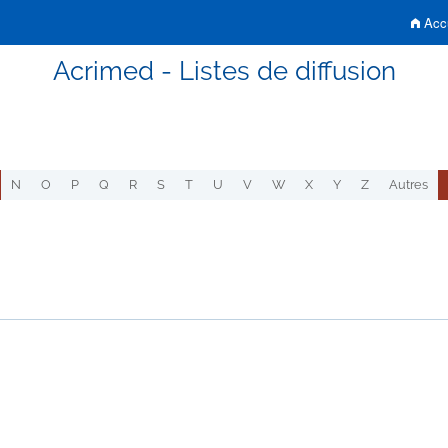
Accu
Acrimed - Listes de diffusion
N
O
P
Q
R
S
T
U
V
W
X
Y
Z
Autres