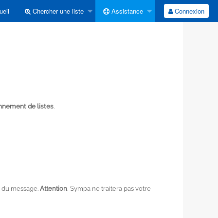
eil
Chercher une liste
Assistance
Connexion
onnement de listes
.
ps du message.
Attention
, Sympa ne traitera pas votre