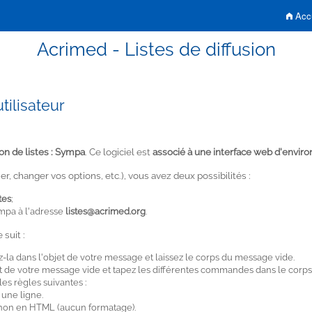
Accu
Acrimed - Listes de diffusion
tilisateur
ion de listes : Sympa
. Ce logiciel est
associé à une interface web d'envir
r, changer vos options, etc.), vous avez deux possibilités :
tes
;
mpa à l'adresse
listes@acrimed.org
.
suit :
ez-la dans l'objet de votre message et laissez le corps du message vide.
bjet de votre message vide et tapez les différentes commandes dans le cor
s règles suivantes :
une ligne.
 non en
HTML
(aucun formatage).